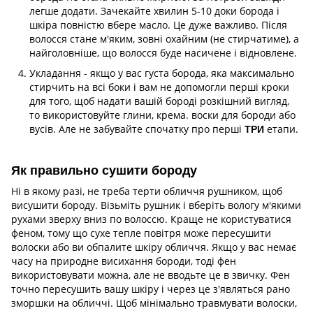
легше додати. Зачекайте хвилин 5-10 доки борода і
шкіра повністю вбере масло. Це дуже важливо. Після
волосся стане м'яким, зовні охайним (не стирчатиме), а
найголовніше, що волосся буде насичене і відновлене.
Укладання - якщо у вас густа борода, яка максимально
стирчить на всі боки і вам не допомогли перші кроки
для того, щоб надати вашій бороді розкішний вигляд,
то використовуйте глини, крема. воски для бороди або
вусів. Але не забувайте спочатку про перші
етапи.
ТРИ
Як правильно сушити бороду
Ні в якому разі, не треба терти обличчя рушником, щоб
висушити бороду. Візьміть рушник і вберіть вологу м'якими
рухами зверху вниз по волоссю. Краще не користуватися
феном, тому що сухе тепле повітря може пересушити
волоски або ви обпалите шкіру обличчя. Якщо у вас немає
часу на природне висихання бороди, тоді фен
використовувати можна, але не вводьте це в звичку. Фен
точно пересушить вашу шкіру і через це з'являться рано
зморшки на обличчі. Щоб мінімально травмувати волоски,