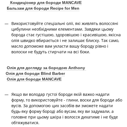
Кондиціонер для бороди MANCAVE
Бальзам для бороди Recipe for Men
Використовуйте спеціальні олії, які живлять волоссяні
цибулини необхідними елементами. Завдяки цьому
борода стає густішою, здоровішою і красивішою, якісна
олія швидко вбирається і не залишає блиску. Так само,
масло допоможе вам укласти вашу бороду рівно і
волоски не будуть стирчати на всі боки.
Олія для догляду за бородою Anthony
Олія для бороди Blind Barber
Олія для бороди MANCAVE
Якщо ви володар густої бороди якій важко надати
форму, то використовуйте - глини, воски для бороди або
вусів. За допомогою цих засобів ви зможете надати
будь-яку форму бороді або вусам, яку ви задумали, а
головне при цьому шкіра і волосся дихатиме і не буде
обтяжуватися.