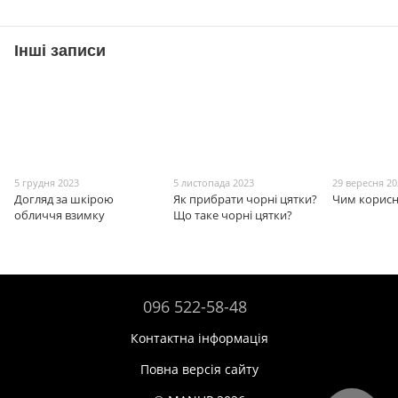
Інші записи
5 грудня 2023
5 листопада 2023
29 вересня 2
Догляд за шкірою
Як прибрати чорні цятки?
Чим корисн
обличчя взимку
Що таке чорні цятки?
096 522-58-48
Контактна інформація
Повна версія сайту