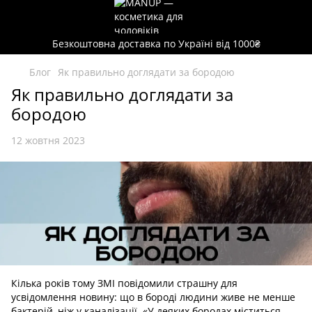
Безкоштовна доставка по Україні від 1000₴
Блог
Як правильно доглядати за бородою
Як правильно доглядати за
бородою
12 жовтня 2023
Кілька років тому ЗМІ повідомили страшну для
усвідомлення новину: що в бороді людини живе не менше
бактерій, ніж у каналізації. «У деяких бородах міститься