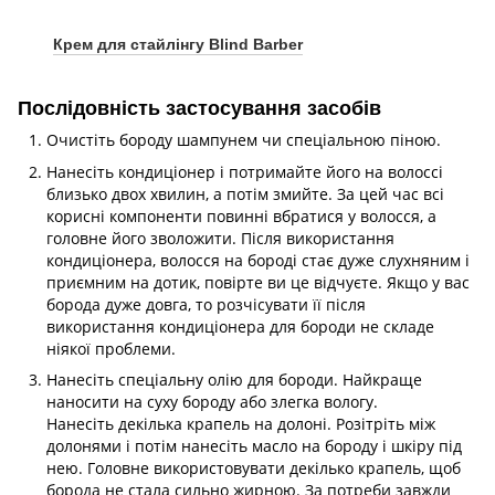
Крем для стайлінгу Blind Barber
Послідовність застосування засобів
Очистіть бороду шампунем чи спеціальною піною.
Нанесіть кондиціонер і потримайте його на волоссі
близько двох хвилин, а потім змийте. За цей час всі
корисні компоненти повинні вбратися у волосся, а
головне його зволожити. Після використання
кондиціонера, волосся на бороді стає дуже слухняним і
приємним на дотик, повірте ви це відчуєте. Якщо у вас
борода дуже довга, то розчісувати її після
використання кондиціонера для бороди не складе
ніякої проблеми.
Нанесіть спеціальну олію для бороди. Найкраще
наносити на суху бороду або злегка вологу.
Нанесіть декілька крапель на долоні. Розітріть між
долонями і потім нанесіть масло на бороду і шкіру під
нею. Головне використовувати декілько крапель, щоб
борода не стала сильно жирною. За потреби завжди