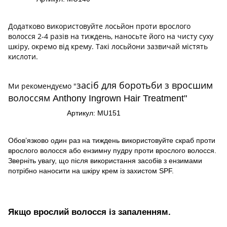
Додатково використовуйте лосьйон проти врослого
волосся
2
-
4
раз
ів
на тиждень, наносьте його на чисту суху
шкіру, окремо від крему. Такі лосьйони зазвичай містять
кислоти.
засіб для боротьби з вросшим
Ми рекомендуємо
"
волоссям
Anthony Ingrown Hair Treatment"
Артикул: MU151
Обов
’
язково
один раз на тиждень використовуйте скраб проти
врослого волосся або ензимну пудру проти врослого волосся.
Зверніть увагу, що після використання засобів з ензимами
потрібно наносити на шкіру крем із захистом SPF.
Якщо врослий волосся із запаленням.