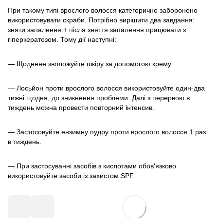
При такому типі врослого волосся категорично заборонено
використовувати скраби. Потрібно вирішити два завдання:
зняти запалення + після зняття запалення працювати з
гіперкератозом. Тому дії наступні:
— Щоденне зволожуйте шкіру за допомогою крему.
— Лосьйон проти врослого волосся використовуйте один-два
тижні щодня, до зникнення проблеми. Далі з перервою в
тиждень можна провести повторний інтенсив.
— Застосовуйте ензимн
у
пудру проти врослого волосся 1 раз
в тиждень.
— При застосуванні засобів з кислотами обов'язково
використовуйте засоби із захистом SPF.