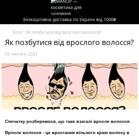
Безкоштовна доставка по Україні від 1000₴
Блог
Як позбутися від врослого волосся?
Як позбутися від врослого волосся?
26 лютого 2021
Спочатку розберемося, що таке взагалі вросл
е
волосся.
Вросл
е
волосся - це вростання вільного краю волос
у
в