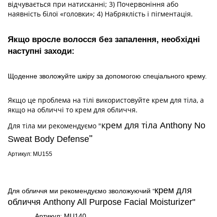
відчувається при натисканні; 3) Почервоніння або
наявність білої «головки»; 4) Набряклість і пігментація.
Якщо вросл
е
волосся без запалення, необхідні
наступні заходи:
Щоденне зволожуйте шкіру за допомогою спеціального крему.
Якщо це проблема на тілі використовуйте крем для тіла, а
якщо на обличчі то крем для обличчя.
крем для тіла
Anthony No
Для тіла ми рекомендуємо "
"
Sweat Body Defense
Артикул
: MU155
крем для
Для обличчя ми рекомендуємо зволожуючий
"
обличчя
Anthony All Purpose Facial Moisturizer"
Артикул: MU140