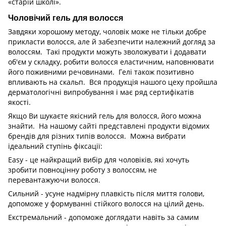
«старій школі».
Чоловічий гель для волосся
Завдяки хорошому методу, чоловік може не тільки добре
прикласти волосся, але й забезпечити належний догляд за
волоссям. Такі продукти можуть зволожувати і додавати
об'єм у складку, робити волосся еластичним, наповнювати
його поживними речовинами. Гелі також позитивно
впливають на скальп. Вся продукція нашого цеху пройшла
дерматологічні випробування і має ряд сертифікатів
якості.
Якщо Ви шукаєте якісний гель для волосся, його можна
знайти. На нашому сайті представлені продукти відомих
брендів для різних типів волосся. Можна вибрати
ідеальний ступінь фіксації:
Easy - це найкращий вибір для чоловіків, які хочуть
зробити повноцінну роботу з волоссям, не
перевантажуючи волосся.
Сильний - усуне надмірну плавкість після миття голови,
допоможе у формуванні стійкого волосся на цілий день.
Екстремальний - допоможе доглядати навіть за самим