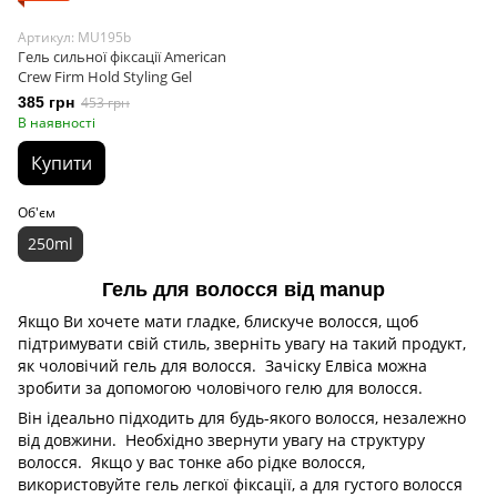
Артикул: MU195b
Гель сильної фіксації American
Crew Firm Hold Styling Gel
385 грн
453 грн
В наявності
Купити
Об'єм
250ml
Гель для волосся від manup
Якщо Ви хочете мати гладке, блискуче волосся, щоб
підтримувати свій стиль, зверніть увагу на такий продукт,
як чоловічий гель для волосся. Зачіску Елвіса можна
зробити за допомогою чоловічого гелю для волосся.
Він ідеально підходить для будь-якого волосся, незалежно
від довжини. Необхідно звернути увагу на структуру
волосся. Якщо у вас тонке або рідке волосся,
використовуйте гель легкої фіксації, а для густого волосся