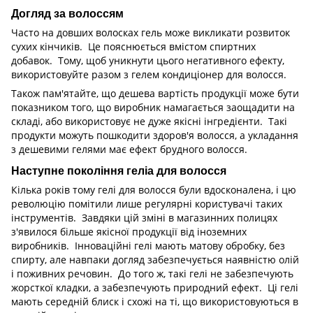
Догляд за волоссям
Часто на довших волосках гель може викликати розвиток
сухих кінчиків. Це пояснюється вмістом спиртних
добавок. Тому, щоб уникнути цього негативного ефекту,
використовуйте разом з гелем кондиціонер для волосся.
Також пам'ятайте, що дешева вартість продукції може бути
показником того, що виробник намагається заощадити на
складі, або використовує не дуже якісні інгредієнти. Такі
продукти можуть пошкодити здоров'я волосся, а укладання
з дешевими гелями має ефект брудного волосся.
Наступне покоління геліа для волосся
Кілька років тому гелі для волосся були вдосконалена, і цю
революцію помітили лише регулярні користувачі таких
інструментів. Завдяки цій зміні в магазинних полицях
з'явилося більше якісної продукції від іноземних
виробників. Інноваційні гелі мають матову обробку, без
спирту, але навпаки догляд забезпечується наявністю олій
і поживних речовин. До того ж, такі гелі не забезпечують
жорсткої кладки, а забезпечують природний ефект. Ці гелі
мають середній блиск і схожі на ті, що використовуються в