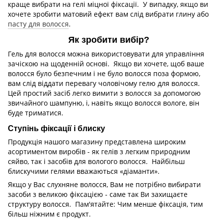
краще вибрати на гелі міцної фіксації. У випадку, якщо ви
хочете зробити матовий ефект вам слід вибрати глину або
пасту для волосся
.
Як зробити вибір?
Гель для волосся можна використовувати для управління
зачіскою на щоденній основі. Якщо ви хочете, щоб ваше
волосся було безпечним і не було волосся поза формою,
вам слід віддати перевагу чоловічому гелю для волосся.
Цей простий засіб легко вимити з волосся за допомогою
звичайного шампуню, і, навіть якщо волосся вологе, він
буде триматися.
Ступінь фіксації і блиску
Продукція нашого магазину представлена широким
асортиментом виробів - як гелів з легким природним
сяйво, так і засобів для вологого волосся. Найбільш
блискучими гелями вважаються «діаманти».
Якщо у Вас слухняне волосся, Вам не потрібно вибирати
засоби з великою фіксацією - саме так Ви захищаєте
структуру волосся. Пам'ятайте: Чим менше фіксація, тим
більш ніжним є продукт.