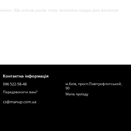
чісок. Ще кілька років тому чоловіча пудра для волосся
и волоссям набула нового значення. У ванній кімнаті
волоссям в домашніх умовах.
ся попитом поряд з пастами, воском, глинами, гелями і
ується пудра
Контактна інформація
ння волосся будь-якої довжини. Пудра має ряд переваг:
096 522-58-48
м.Київ, просп.Повітрофлотський,
90
Передзвонити вам?
Мапа проїзду
cs@manup.com.ua