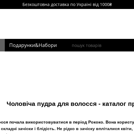
Безкоштовна доставка по Україні від 1000₴
я
Подарунки&Набори
Чоловіча пудра для волосся - каталог 
сся почала використовуватися в період Рококо. Вона користув
складні зачіски і блідість. Не рідко в зачіску впліталися квіти