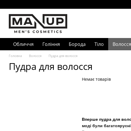
Перейти до основного контенту
Обличчя
Гоління
Борода
Тіло
Волосс
Головна
Волосся
Пудра для волосся
Пудра для волосся
Немає товарів
Вперше пудра для воло
моді були багатоярусні 