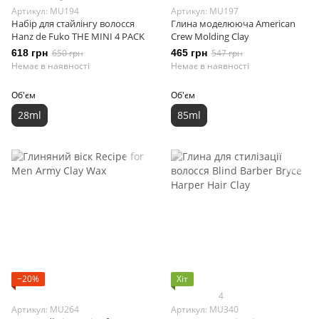
Артикул: MU194
Артикул: MU197
Набір для стайлінгу волосся
Глина моделююча American
Hanz de Fuko THE MINI 4 PACK
Crew Molding Clay
618 грн
650 грн
465 грн
547 грн
Немає в наявності
Немає в наявності
Об'єм
Об'єм
28ml
85ml
−20%
Хіт
4
Артикул: MU264
Артикул: MU340