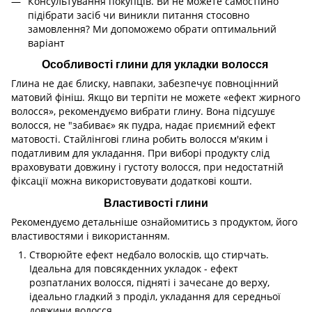
Консультування покупців. Ви не можете самостійно
підібрати засіб чи виникли питання стосовно
замовлення? Ми допоможемо обрати оптимальний
варіант
Особливості глини для укладки волосся
Глина не дає блиску, навпаки, забезпечує повноцінний
матовий фініш. Якщо ви терпіти не можете «ефект жирного
волосся», рекомендуємо вибрати глину. Вона підсушує
волосся, не "забиває» як пудра, надає приємний ефект
матовості. Стайлінгові глина робить волосся м'яким і
податливим для укладання. При виборі продукту слід
враховувати довжину і густоту волосся, при недостатній
фіксації можна використовувати додаткові кошти.
Властивості глини
Рекомендуємо детальніше ознайомитись з продуктом, його
властивостями і використанням.
Створюйте ефект недбало волосків, що стирчать.
Ідеальна для повсякденних укладок - ефект
розпатланих волосся, підняті і зачесане до верху,
ідеально гладкий з проділ, укладання для середньої
довжини волосся