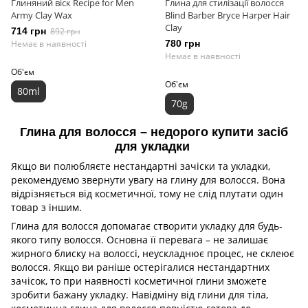
Глиняний віск Recipe for Men
Глина для стилізації волосся
Army Clay Wax
Blind Barber Bryce Harper Hair
Clay
714 грн
892 грн
Немає в наявності
780 грн
Немає в наявності
Об'єм
Об'єм
80ml
70g
Глина для волосся – недорого купити засіб
для укладки
Якщо ви полюбляєте нестандартні зачіски та укладки,
рекомендуємо звернути увагу на глину для волосся. Вона
відрізняється від косметичної, тому не слід плутати один
товар з іншим.
Глина для волосся допомагає створити укладку для будь-
якого типу волосся. Основна її перевага – не залишає
жирного блиску на волоссі, неускладнює процес, не склеює
волосся. Якщо ви раніше остерігалися нестандартних
зачісок, то при наявності косметичної глини зможете
зробити бажану укладку. Навідміну від глини для тіла,