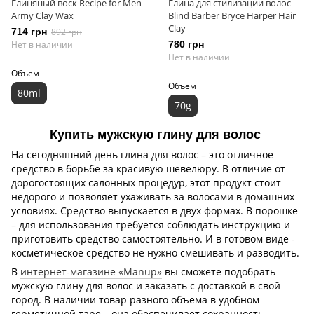
Глиняный воск Recipe for Men
Глина для стилизации волос
Army Clay Wax
Blind Barber Bryce Harper Hair
Clay
714 грн
892 грн
Нет в наличии
780 грн
Нет в наличии
Объем
Объем
80ml
70g
Купить мужскую глину для волос
На сегодняшний день глина для волос – это отличное
средство в борьбе за красивую шевелюру. В отличие от
дорогостоящих салонных процедур, этот продукт стоит
недорого и позволяет ухаживать за волосами в домашних
условиях. Средство выпускается в двух формах. В порошке
– для использования требуется соблюдать инструкцию и
приготовить средство самостоятельно. И в готовом виде -
косметическое средство не нужно смешивать и разводить.
В
интернет-магазине «Manup»
вы сможете подобрать
мужскую глину для волос и заказать с доставкой в свой
город. В наличии товар разного объема в удобном
герметичной таре – она обеспечивает сохранность