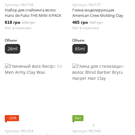
Артикул: MU194
Артикул: MU197
Набор для стайлинга волос
Глина моделирующая
Hanz de Fuko THE MINI 4 PACK
American Crew Molding Clay
618 грн
650 грн
465 грн
547 грн
Нет в наличии
Нет в наличии
Объем
Объем
28ml
85ml
−20%
Хит
4
Артикул: MU264
Артикул: MU340