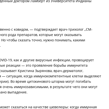
денный доктором Ламберт из Университета Индианы
венно с ковидом, — подтверждает врач-трихолог „СМ-
ого рода препаратов, которые могут оказывать
 Но чтобы сказать точно, нужно понимать, какими
.
ID-19, как и другие вирусные инфекции, провоцирует
ные реакции — это проявление борьбы иммунитета
ссказывает Кристина Зырянова, врач-дерматолог,
м — ситуация, когда иммунокомпетентные клетки выделяют
рии). Во время цитокинового шторма могут погибать
я очень иммунозависимыми, в результате чего они могут
зано выпадение.
 может сказаться на качестве шевелюры: когда иммунная