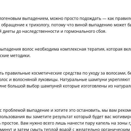
елогеновым выпадением, можно просто подождать — как правил
 обращение к трихологу, потому что виной выпадению может б
 диеты до наследственности и гормонального сбоя.
падения волос необходима комплексная терапия, которая вклю
ские методики.
ть правильные косметические средства по уходу за волосами, 
олос и волосняной луковицы. Натуральные шампуни укрепляют
зине большой выбор шампуней которые изготовлены из натурал
 с проблемой выпадение и хотите это остановить, мы вам реко
пользования вы заметите результат который будет вас мотивир
простое. Вам нужно всего лишь нанести пару капель на зоны гд
0 минут и затем смыть теплой водой с желательно органически