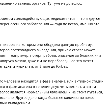
жизненно важных органов. Тут уже не до волос.
 приемом сильнодействующих медикаментов — то и другое
 перенесенного заболевания — судя по всему, именно это
 спикеров, на котором они обсудили данную проблему.
торов постковидного выпадения, причем стресс может
ным — например, потеря работы, опасение за близких или
авируса можно, даже им не переболев). Все это может
западным журналам: от
Shape
до
Forbes
.
го человека находятся в фазе анагена, или активной стадии
тся в фазе анагена в течение двух-четырех лет, а затем
волос является нормальным явлением, и не стоит пугаться,
рмально. Другое дело, когда большее количество волос
новым выпадением.