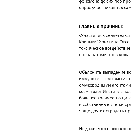
феномена до сих пор про
опрос участников тех са
Главные причины:
«Участились свидетельст
Клиники“ Христина Овсе
токсическое воздействие
препаратами проводилась
Объяснить выпадение вол
иммунитет, тем самым с
с чужеродными агентами,
косметолог Института ко
большое количество цито
и собственные клетки ор
чаще других страдать п
Но даже если о цитокино