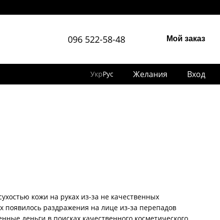
096 522-58-48
Мой заказ
Желания
Вход
Укр
Рус
сухостью кожи на руках из-за не качественных
их появилось раздражения на лице из-за перепадов
нные деньги в поисках качественного косметического