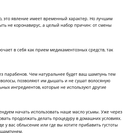
о, это явление имеет временный характер. Но лучшим
ыть не коронавирус, а целый набор причин: от смены
чает в себя как прием медикаментозных средств, так
без парабенов. Чем натуральнее будет ваш шампунь тем
 волосы, позволяют им дышать и не сушат волосяную
ьных ингредиентов, которые не используют другие
мендуем начать использовать наше масло усьмы. Уже через
овать продолжать делать процедуру в домашних условиях.
е у вас облысение или где вы хотите прибавить густоты
м шампунем.