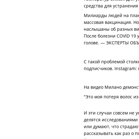
средства для устранени
Милиарды людей на плане
массовая вакцинация. Н
наслышаны об разных вид
После болезни COVID 19 
голове. — ЭКСПЕРТЫ О
С такой проблемой столк
подписчиков. Instagram: 
На видео Милано демонст
"Это моя потеря волос из-
И эти случаи совсем не у
делятся исследованиями 
или думают, что страдаю
рассказывать как раз о 