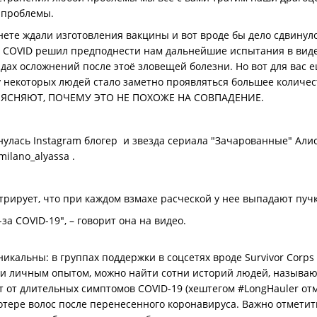
я проблемы.
те ждали изготовления вакцины и вот вроде бы дело сдвинулос
о COVID решил предподнести нам дальнейшие испытания в вид
ах осложнений после этоё зловещей болезни. Но вот для вас 
у некоторых людей стало заметно проявляться большее количест
БЪЯСНЯЮТ, ПОЧЕМУ ЭТО НЕ ПОХОЖЕ НА СОВПАДЕНИЕ.
нулась Instagram блогер и звезда сериала "Зачарованные" Алис
milano_alyassa .
рирует, что при каждом взмахе расческой у нее выпадают пучк
за COVID-19", – говорит она на видео.
никальны: в группах поддержки в соцсетях вроде Survivor Corp
и личным опытом, можно найти сотни историй людей, называющ
т от длительных симптомов COVID-19 (хештегом #LongHauler отм
потере волос после перенесенного коронавируса. Важно отметит