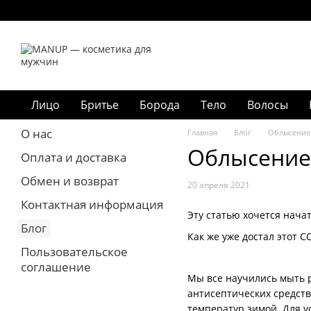
Перейти к основному контенту
Лицо
Бритье
Борода
Тело
Волосы
О нас
Главная
Блог
Облысение 
Облысение 
Оплата и доставка
Обмен и возврат
20 апреля 2021
Контактная информация
Эту статью хочется начат
Блог
Как же уже достал этот CO
Пользовательское
соглашение
Мы все научились мыть р
антисептических средств
температур зимой. Для у