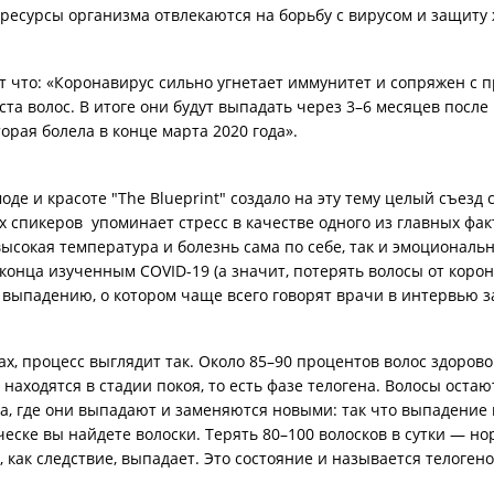
 ресурсы организма отвлекаются на борьбу с вирусом и защиту 
т что: «Коронавирус сильно угнетает иммунитет и сопряжен с
ста волос. В итоге они будут выпадать через 3–6 месяцев после
орая болела в конце марта 2020 года».
де и красоте "The Blueprint" создало на эту тему целый съезд
спикеров упоминает стресс в качестве одного из главных фак
ысокая температура и болезнь сама по себе, так и эмоциональ
 конца изученным COVID-19 (а значит, потерять волосы от корон
 выпадению, о котором чаще всего говорят врачи в интервью 
х, процесс выглядит так. Около 85–90 процентов волос здорово
находятся в стадии покоя, то есть фазе телогена. Волосы остаю
на, где они выпадают и заменяются новыми: так что выпадение 
еске вы найдете волоски. Терять 80–100 волосков в сутки — но
и, как следствие, выпадает. Это состояние и называется телоге