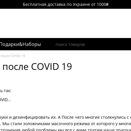
Бесплатная доставка по Украине от 1000₴
Подарки&Наборы
после COVID 19
после COVID 19
ь так:
VID...
уки и дезинфицировать их. А После чего многие столкнулись с 
. Мы стали золожниками масочного режима от которого у мног
странения любой проблемы мы все с вами тратим наши драгоце