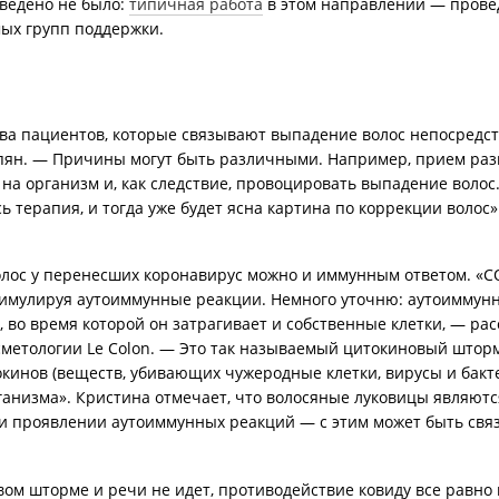
ведено не было:
типичная работа
в этом направлении — прове
мых групп поддержки.
ва пациентов, которые связывают выпадение волос непосредст
пян. — Причины могут быть различными. Например, прием разн
 на организм и, как следствие, провоцировать выпадение волос.
 терапия, и тогда уже будет ясна картина по коррекции волос»
ос у перенесших коронавирус можно и иммунным ответом. «COV
тимулируя аутоиммунные реакции. Немного уточню: аутоиммун
 во время которой он затрагивает и собственные клетки, — ра
сметологии Le Colon. — Это так называемый цитокиновый штор
кинов (веществ, убивающих чужеродные клетки, вирусы и бакте
ганизма». Кристина отмечает, что волосяные луковицы являютс
ри проявлении аутоиммунных реакций — с этим может быть свя
вом шторме и речи не идет, противодействие ковиду все равно