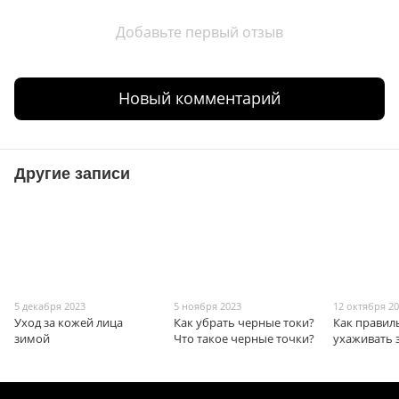
Добавьте первый отзыв
Новый комментарий
Другие записи
5 декабря 2023
5 ноября 2023
12 октября 2
Уход за кожей лица
Как убрать черные токи?
Как правил
зимой
Что такое черные точки?
ухаживать 