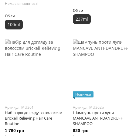
Немає в наявності
Об'єм
Об'єм
237ml
100ml
Новинка
Артикул: MU361
Артикул: MU362b
Набір для догляду за волоссям
Шампунь проти лупи
Brickell Relieving Hair Care
MANCAVE ANTI-DANDRUFF
Routine
SHAMPOO
1 760 грн
620 грн