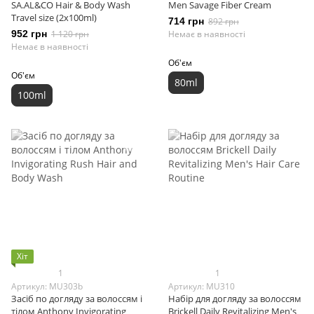
SA.AL&CO Hair & Body Wash
Men Savage Fiber Cream
Travel size (2x100ml)
714 грн
892 грн
952 грн
1 120 грн
Немає в наявності
Немає в наявності
Об'єм
Об'єм
80ml
100ml
Хіт
1
1
Артикул: MU303b
Артикул: MU310
Засіб по догляду за волоссям і
Набір для догляду за волоссям
тілом Anthony Invigorating
Brickell Daily Revitalizing Men's