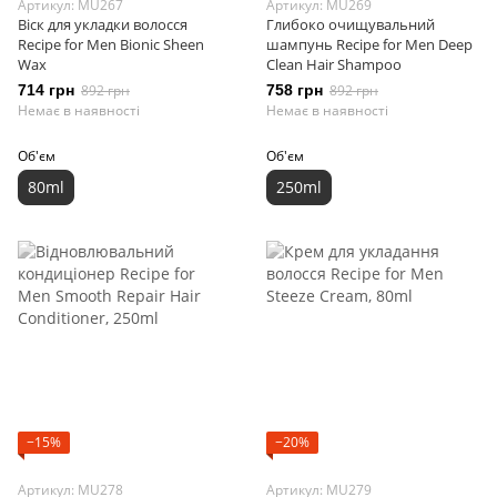
Артикул: MU267
Артикул: MU269
Віск для укладки волосся
Глибоко очищувальний
Recipe for Men Bionic Sheen
шампунь Recipe for Men Deep
Wax
Clean Hair Shampoo
714 грн
892 грн
758 грн
892 грн
Немає в наявності
Немає в наявності
Об'єм
Об'єм
80ml
250ml
−15%
−20%
Артикул: MU278
Артикул: MU279