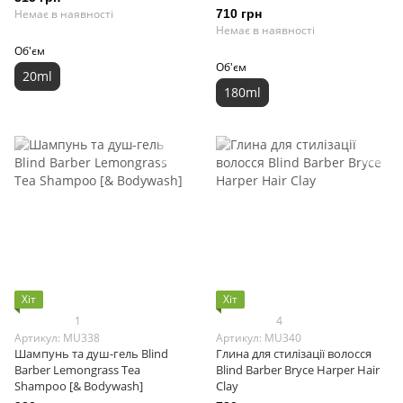
Немає в наявності
710 грн
Немає в наявності
Об'єм
Об'єм
20ml
180ml
Хіт
Хіт
1
4
Артикул: MU338
Артикул: MU340
Шампунь та душ-гель Blind
Глина для стилізації волосся
Barber Lemongrass Tea
Blind Barber Bryce Harper Hair
Shampoo [& Bodywash]
Clay