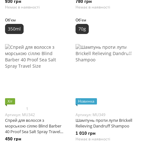
930 грн
780 грн
Немає в наявності
Немає в наявності
Об'єм
Об'єм
350ml
70g
Хіт
Новинка
1
Артикул: MU342
Артикул: MU349
Спрей для волосся з
Шампунь проти лупи Brickell
морською сіллю Blind Barber
Relieving Dandruff Shampoo
40 Proof Sea Salt Spray Travel
1 010 грн
Size
450 грн
Немає в наявності