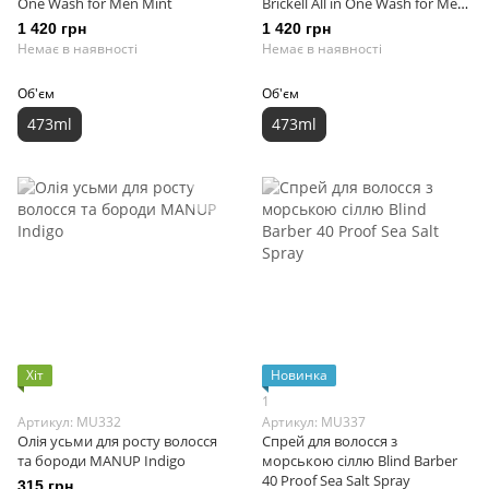
One Wash for Men Mint
Brickell All in One Wash for Men
Evergreen
1 420 грн
1 420 грн
Немає в наявності
Немає в наявності
Об'єм
Об'єм
473ml
473ml
Хіт
Новинка
1
Артикул: MU332
Артикул: MU337
Олія усьми для росту волосся
Cпрей для волосся з
та бороди MANUP Indigo
морською сіллю Blind Barber
40 Proof Sea Salt Spray
315 грн