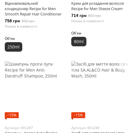
Відновлювальний
Крем для укладання волосся
кондиціонер Recipe for Men
Recipe for Men Steeze Cream
Smooth Repair Hair Conditioner
714 грн
892 грн
758 грн
892 грн
Немає в наявності
Немає в наявності
Об'єм
Об'єм
80ml
250ml
−15%
−15%
Артикул: MU287
Артикул: MU288