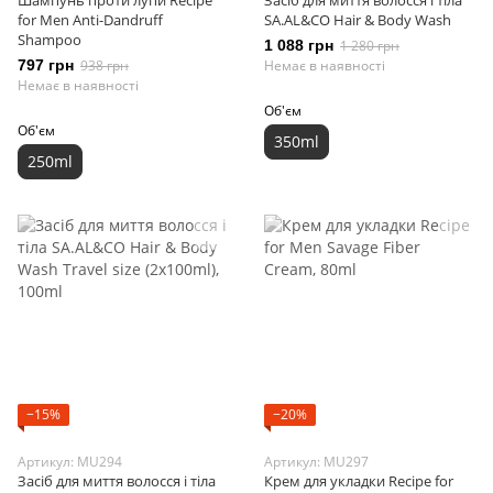
Шампунь проти лупи Recipe
Засіб для миття волосся і тіла
for Men Anti-Dandruff
SA.AL&CO Hair & Body Wash
Shampoo
1 088 грн
1 280 грн
797 грн
938 грн
Немає в наявності
Немає в наявності
Об'єм
Об'єм
350ml
250ml
−15%
−20%
Артикул: MU294
Артикул: MU297
Засіб для миття волосся і тіла
Крем для укладки Recipe for