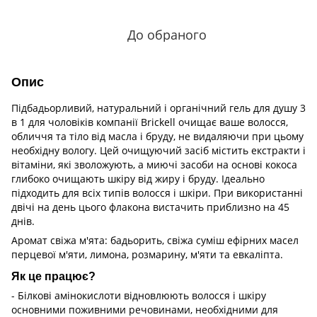
До обраного
Опис
Підбадьорливий, натуральний і органічний гель для душу 3
в 1 для чоловіків компанії Brickell очищає ваше волосся,
обличчя та тіло від масла і бруду, не видаляючи при цьому
необхідну вологу. Цей очищуючий засіб містить екстракти і
вітаміни, які зволожують, а миючі засоби на основі кокоса
глибоко очищають шкіру від жиру і бруду. Ідеально
підходить для всіх типів волосся і шкіри. При використанні
двічі на день цього флакона вистачить приблизно на 45
днів.
Аромат свіжа м'ята: бадьорить, свіжа суміш ефірних масел
перцевої м'яти, лимона, розмарину, м'яти та евкаліпта.
Як це працює?
- Білкові амінокислоти відновлюють волосся і шкіру
основними поживними речовинами, необхідними для