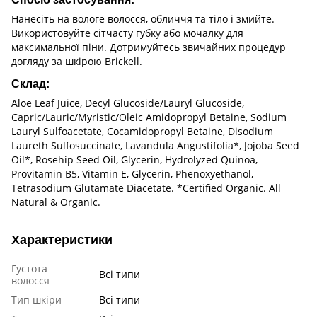
Нанесіть на вологе волосся, обличчя та тіло і змийте.
Використовуйте сітчасту губку або мочалку для
максимальної піни. Дотримуйтесь звичайних процедур
догляду за шкірою Brickell.
Склад:
Aloe Leaf Juice, Decyl Glucoside/Lauryl Glucoside,
Capric/Lauric/Myristic/Oleic Amidopropyl Betaine, Sodium
Lauryl Sulfoacetate, Cocamidopropyl Betaine, Disodium
Laureth Sulfosuccinate, Lavandula Angustifolia*, Jojoba Seed
Oil*, Rosehip Seed Oil, Glycerin, Hydrolyzed Quinoa,
Provitamin B5, Vitamin E, Glycerin, Phenoxyethanol,
Tetrasodium Glutamate Diacetate. *Certified Organic. All
Natural & Organic.
Характеристики
Густота
Всі типи
волосся
Тип шкіри
Всі типи