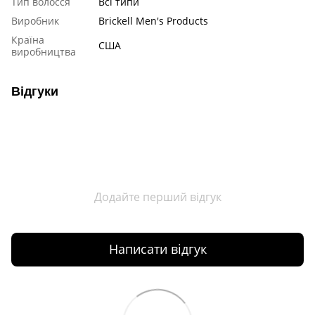
Тип волосся
Всі типи
Виробник
Brickell Men's Products
Країна
США
виробництва
Відгуки
Додайте перший відгук
Написати відгук