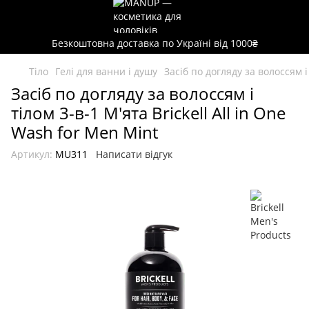
Безкоштовна доставка по Україні від 1000₴
Тіло
Гелі для ванни і душу
Засіб по догляду за волоссям і
Засіб по догляду за волоссям і
тілом 3-в-1 М'ята Brickell All in One
Wash for Men Mint
Артикул:
MU311
Написати відгук