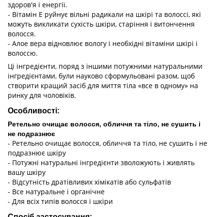
здоров'я і енергії.
- Вітамін Е руйнує вільні радикали на шкірі та волоссі, які
можуть викликати сухість шкіри, старіння і витончення
волосся.
- Алое вера відновлює вологу і необхідні вітаміни шкірі і
волоссю.
Ці інгредієнти, поряд з іншими потужними натуральними
інгредієнтами, були науково сформульовані разом, щоб
створити кращий засіб для миття тіла «все в одному» на
ринку для чоловіків.
Особливості:
Ретельно очищає волосся, обличчя та тіло, не сушить і
не подразнює
- Ретельно очищає волосся, обличчя та тіло, не сушить і не
подразнює шкіру
- Потужні натуральні інгредієнти зволожують і живлять
вашу шкіру
- Відсутність дратівливих хімікатів або сульфатів
- Все натуральне і органічне
- Для всіх типів волосся і шкіри
Спосіб застосування: