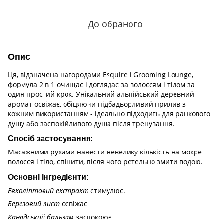
До обраного
Опис
Ця, відзначена нагородами Esquire і Grooming Lounge,
формула 2 в 1 очищає і доглядає за волоссям і тілом за
один простий крок. Унікальний альпійський деревний
аромат освіжає, обіцяючи підбадьорливий прилив з
кожним використанням - ідеально підходить для ранкового
душу або заспокійливого душа після тренування.
Спосіб застосування:
Масажними рухами нанести невелику кількість на мокре
волосся і тіло, спінити, після чого ретельно змити водою.
Основні інгредієнти:
Евкаліптовий екстракт
стимулює.
Березовий лист
освіжає.
Канадський бальзам
заспокоює.