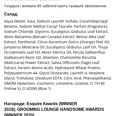
Гліцерин і вітамін В5
забезпечують тривале зволоження.
Склад:
Aqua (Water, Eau), Sodium Laureth Sulfate, Cocamidopropyl
Betaine, Sodium Methyl Cocoyl Taurate, Parfum (Fragrance),
Sodium Chloride, Glycerin, Eucalyptus Globulus Leaf Extract,
Abies Balsamea (Balsam Canada) Extract, Betula Alba Leaf
Extract, Panthenol, Citrus Aurantium Dulcis (Orange) Peel Oil,
Juniperus Mexicana Oil, Eucalyptus Globulus Leaf Oil, Thuja
Occidentalis Leaf Oil, Abies Sibirica Oil, Ferula Galbaniflua
(Galbanum) Resin Oil, Allantoin, Chamomilla Recutita
(Matricaria) Flower Extract, Salvia Officinalis (Sage) Leaf
Extract, Keratin Amino Acids, Hydrolyzed Wheat Protein,
Polyquaternium-44, Glycol Distearate, Laureth-4, Hexylene
Glycol, Trehalose, Disodium EDTA, Citric Acid, Phenoxyethanol,
DMDM Hydantoin, Coumarin, Limonene, Linalool, CI 19140
(Yellow 5), CI 42090 (Blue 1)
Нагороди: Esquire Awards (WINNER
2018); GROOMING LOUNGE HANDSOME AWARDS
(WINNER 2020)