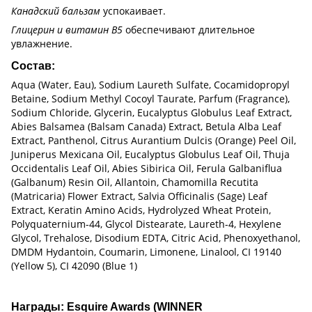
Канадский бальзам
успокаивает.
Глицерин и витамин В5
обеспечивают длительное
увлажнение.
Состав:
Aqua (Water, Eau), Sodium Laureth Sulfate, Cocamidopropyl
Betaine, Sodium Methyl Cocoyl Taurate, Parfum (Fragrance),
Sodium Chloride, Glycerin, Eucalyptus Globulus Leaf Extract,
Abies Balsamea (Balsam Canada) Extract, Betula Alba Leaf
Extract, Panthenol, Citrus Aurantium Dulcis (Orange) Peel Oil,
Juniperus Mexicana Oil, Eucalyptus Globulus Leaf Oil, Thuja
Occidentalis Leaf Oil, Abies Sibirica Oil, Ferula Galbaniflua
(Galbanum) Resin Oil, Allantoin, Chamomilla Recutita
(Matricaria) Flower Extract, Salvia Officinalis (Sage) Leaf
Extract, Keratin Amino Acids, Hydrolyzed Wheat Protein,
Polyquaternium-44, Glycol Distearate, Laureth-4, Hexylene
Glycol, Trehalose, Disodium EDTA, Citric Acid, Phenoxyethanol,
DMDM Hydantoin, Coumarin, Limonene, Linalool, CI 19140
(Yellow 5), CI 42090 (Blue 1)
Награды: Esquire Awards (WINNER