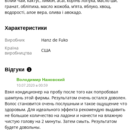
Білий чай, кактус, лимон, асаї, корінь лопуха, масло ши,
гранат, обліпиха, масло жожоба, м'ята, яблуко, хвощ,
водорості, алое вера, олива і авокадо.
Характеристики
Виробник
Hanz de Fuko
Країна
США
виробництва
Відгуки
1
Володимир Нановский
10.07.2020 в 00:59
Взял кондиционер на пробу после того как попробовал
шампунь этой фирмы. Результатом очень остался доволен.
Волос становится очень послушным и такое ощущение что
здоровым. Для идеального эффекта рекомендую выдавить
не большое количество на ладони и нанести на влажную
чистую голову на 2 минуты. Затем смыть. Результатом
будете довольны.