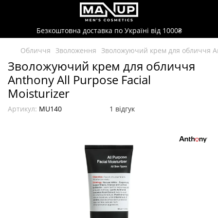
Безкоштовна доставка по Україні від 1000₴
Обличчя
Зволоження
Зволожуючий крем для обличчя Ant
Зволожуючий крем для обличчя
Anthony All Purpose Facial
Moisturizer
Артикул:
MU140
1 відгук