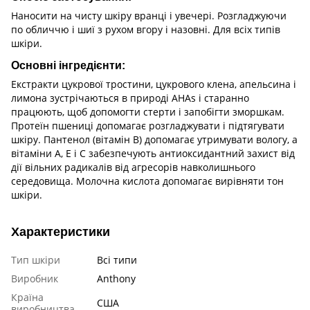
Наносити на чисту шкіру вранці і увечері. Розгладжуючи
по обличчю і шиї з рухом вгору і назовні. Для всіх типів
шкіри.
Основні інгредієнти:
Екстракти цукрової тростини, цукрового клена, апельсина і
лимона зустрічаються в природі АHАs і старанно
працюють, щоб допомогти стерти і запобігти зморшкам.
Протеїн пшениці допомагає розгладжувати і підтягувати
шкіру. Пантенол (вітамін B) допомагає утримувати вологу, а
вітаміни A, E і C забезпечують антиоксидантний захист від
дії вільних радикалів від агресорів навколишнього
середовища. Молочна кислота допомагає вирівняти тон
шкіри.
Характеристики
Тип шкіри
Всі типи
Виробник
Anthony
Країна
США
виробництва