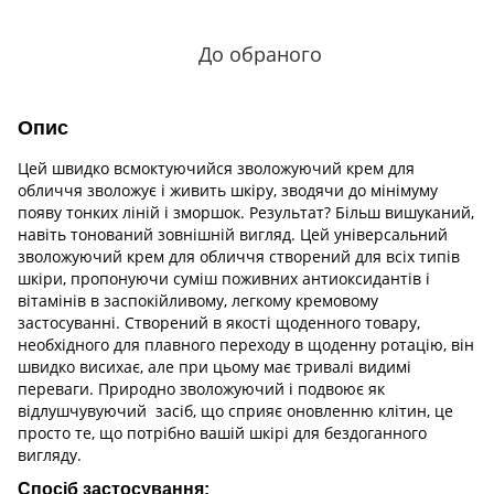
До обраного
Опис
Цей швидко всмоктуючийся зволожуючий крем для
обличчя зволожує і живить шкіру, зводячи до мінімуму
появу тонких ліній і зморшок. Результат? Більш вишуканий,
навіть тонований зовнішній вигляд. Цей універсальний
зволожуючий крем для обличчя створений для всіх типів
шкіри, пропонуючи суміш поживних антиоксидантів і
вітамінів в заспокійливому, легкому кремовому
застосуванні. Створений в якості щоденного товару,
необхідного для плавного переходу в щоденну ротацію, він
швидко висихає, але при цьому має тривалі видимі
переваги. Природно зволожуючий і подвоює як
відлушчувуючий засіб, що сприяє оновленню клітин, це
просто те, що потрібно вашій шкірі для бездоганного
вигляду.
Спосіб застосування: