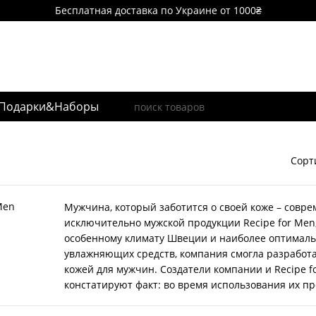
Бесплатная доставка по Украине от 1000₴
Подарки&Наборы
Сорт
Мужчина, который заботится о своей коже – совре
исключительно мужской продукции Recipe for Men,
особенному климату Швеции и наиболее оптималь
увлажняющих средств, компания смогла разработа
кожей для мужчин. Создатели компании и Recipe f
констатируют факт: во время использования их пр
наполняется сиянием и избавляется от сухости, 