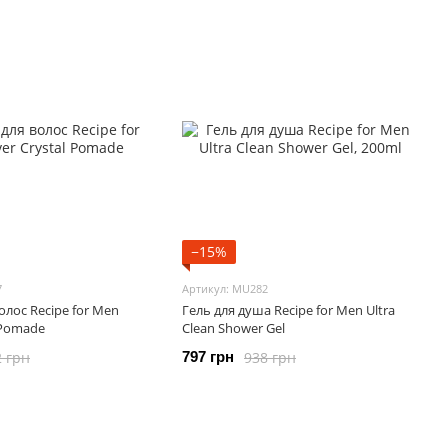
−15%
7
Артикул: MU282
олос Recipe for Men
Гель для душа Recipe for Men Ultra
l Pomade
Clean Shower Gel
2 грн
938 грн
797 грн