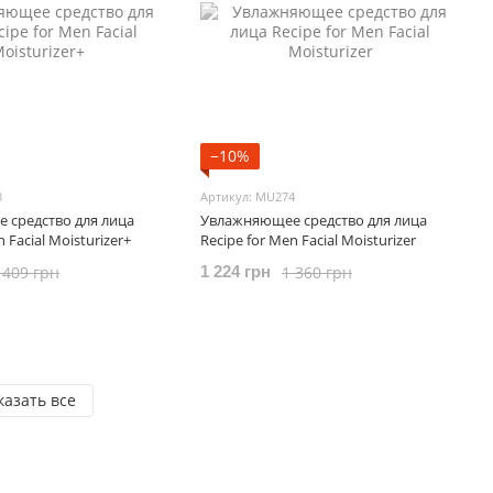
−10%
3
Артикул: MU274
 средство для лица
Увлажняющее средство для лица
 Facial Moisturizer+
Recipe for Men Facial Moisturizer
 409 грн
1 360 грн
1 224 грн
казать все