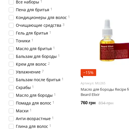
1
Все наборы
1
Пена для бритья
1
Кондиционеры для волос
3
Очищающие средства
1
Гель для бритья
1
Тоники
1
Масло для бритья
1
Бальзам для бороды
2
Крем для волос
7
Увлажнение
−15%
1
Бальзам после бритья
Артикул: MU265
1
Скрабы
Масло для бороды Recipe f
Beard Elixir
1
Масло для бороды
1
894 грн
Помада для волос
760 грн
1
Маски
1
Анти-возрастные
1
Глина для волос