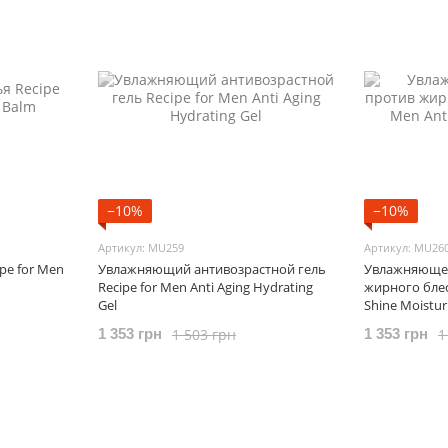
−10%
−10%
Артикул: MU259
Артикул: MU26
pe for Men
Увлажняющий антивозрастной гель
Увлажняющее
Recipe for Men Anti Aging Hydrating
жирного блеск
Gel
Shine Moistur
1 503 грн
1
1 353 грн
1 353 грн