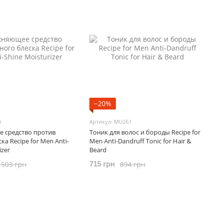
−20%
0
Артикул: MU261
 средство против
Тоник для волос и бороды Recipe for
а Recipe for Men Anti-
Men Anti-Dandruff Tonic for Hair &
izer
Beard
 503 грн
894 грн
715 грн