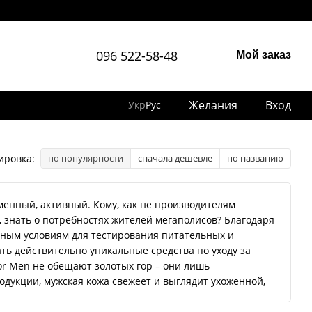
096 522-58-48
Мой заказ
Желания
Вход
Укр
Рус
ировка:
по популярности
сначала дешевле
по названию
менный, активный. Кому, как не производителям
 знать о потребностях жителей мегаполисов? Благодаря
ным условиям для тестирования питательных и
ть действительно уникальные средства по уходу за
or Men не обещают золотых гор – они лишь
одукции, мужская кожа свежеет и выглядит ухоженной,
шелушения и признаков преждевременного старения.