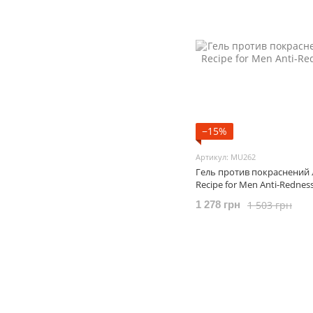
−15%
Артикул: MU262
Гель против покраснений 
Recipe for Men Anti-Redness
1 503 грн
1 278 грн