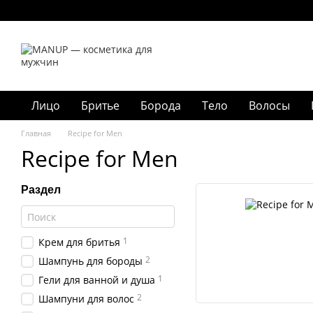
Перейти к основному контенту
Лицо
Бритье
Борода
Тело
Волосы
Главная
Recipe for Men
Recipe for Men
Раздел
1
Крем для бритья
2
Шампунь для бороды
1
Гели для ванной и душа
2
Шампуни для волос