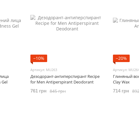
−10%
−20%
Артикул: MU263
Артикул: MU26
лица
Дезодорант-антиперспирант Recipe
Глиняный вос
 Gel
for Men Antiperspirant Deodorant
Clay Wax
845 грн
89
761 грн
714 грн