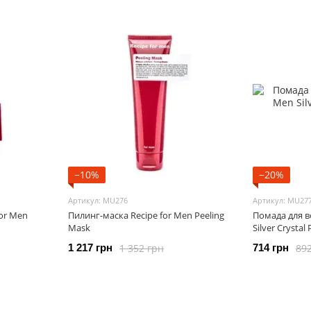
−10%
−20%
Артикул: MU276
Артикул: MU27
or Men
Пилинг-маска Recipe for Men Peeling
Помада для в
Mask
Silver Crysta
1 352 грн
89
1 217 грн
714 грн