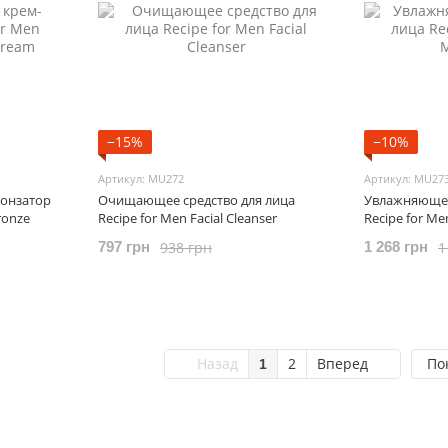
−15%
−10%
Артикул: MU272
Артикул: MU27
онзатор
Очищающее средство для лица
Увлажняющее
ronze
Recipe for Men Facial Cleanser
Recipe for Men
938 грн
1
797 грн
1 268 грн
Назад
2
Вперед
По
1