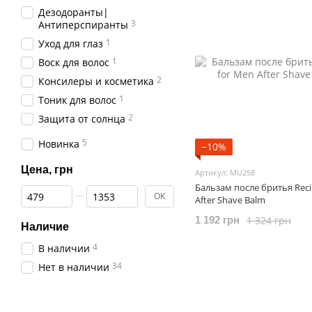
Дезодоранты|
3
Антиперспиранты
1
Уход для глаз
1
Воск для волос
2
Консилеры и косметика
1
Тоник для волос
2
Защита от солнца
5
Новинка
−10%
Цена, грн
Артикул: MU258
Бальзам после бритья Reci
От Цена, грн
До Цена, грн
OK
After Shave Balm
1 324 грн
1 192 грн
Наличие
4
В наличии
34
Нет в наличии