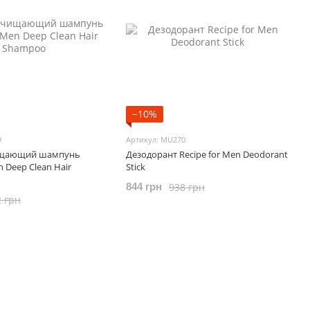
−10%
9
Артикул: MU270
ищающий шампунь
Дезодорант Recipe for Men Deodorant
n Deep Clean Hair
Stick
938 грн
844 грн
2 грн