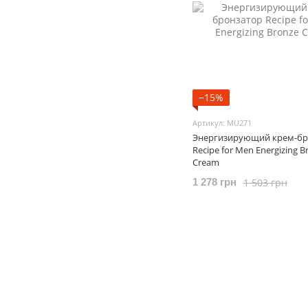
−15%
Артикул: MU271
Энергизирующий крем-бр
Recipe for Men Energizing B
Cream
1 503 грн
1 278 грн