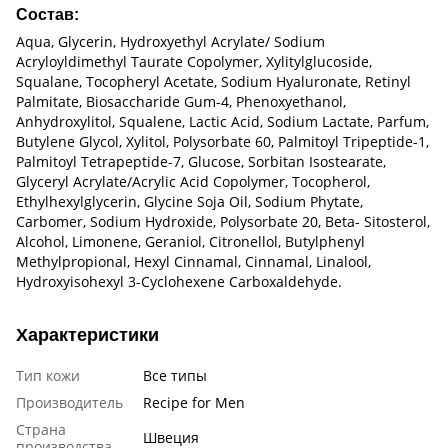
Состав:
Aqua, Glycerin, Hydroxyethyl Acrylate/ Sodium
Acryloyldimethyl Taurate Copolymer, Xylitylglucoside,
Squalane, Tocopheryl Acetate, Sodium Hyaluronate, Retinyl
Palmitate, Biosaccharide Gum-4, Phenoxyethanol,
Anhydroxylitol, Squalene, Lactic Acid, Sodium Lactate, Parfum,
Butylene Glycol, Xylitol, Polysorbate 60, Palmitoyl Tripeptide-1,
Palmitoyl Tetrapeptide-7, Glucose, Sorbitan Isostearate,
Glyceryl Acrylate/Acrylic Acid Copolymer, Tocopherol,
Ethylhexylglycerin, Glycine Soja Oil, Sodium Phytate,
Carbomer, Sodium Hydroxide, Polysorbate 20, Beta- Sitosterol,
Alcohol, Limonene, Geraniol, Citronellol, Butylphenyl
Methylpropional, Hexyl Cinnamal, Cinnamal, Linalool,
Hydroxyisohexyl 3-Cyclohexene Carboxaldehyde.
Характеристики
Тип кожи
Все типы
Производитель
Recipe for Men
Страна
Швеция
производства