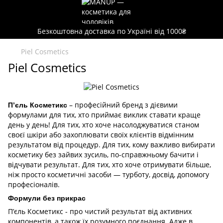
Безкоштовна доставка по Україні від 1000₴
Piel Cosmetics
Piel Cosmetics
– професійний бренд з дієвими
П’єль Косметикс
формулами для тих, хто приймає виклик ставати краще
день у день! Для тих, хто хоче насолоджуватися станом
своєї шкіри або захоплювати своїх клієнтів відмінним
результатом від процедур. Для тих, кому важливо вибирати
косметику без зайвих зусиль, по-справжньому бачити і
відчувати результат. Для тих, хто хоче отримувати більше,
ніж просто косметичні засоби — турботу, досвід, допомогу
професіоналів.
Формули без прикрас
П’єль Косметикс - про чистий результат від активних
компонентів, а також їх розумного поєднання. Адже в