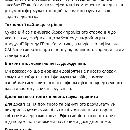
засобах П’єль Косметикс ефективні компоненти поєднані в
розумних формулах так, щоб разом виконувати свою
задачу ідеально.
Технології найвищого рівня
Сучасний світ вимагає безкомпромісного ставлення до
якості. Тому фабрика, що забезпечує виробництво
продукції бренду П’єль Косметикс, володіє сертифікатом
GMP, що говорить про її повну відповідність європейським
стандартам!
Відкритість, ефективність, доведеність
Ми вважаємо, що ви звикли довіряти не просто словам, і
тому ви знайдете повні формули засобів, і зможете
ознайомитися з вичерпною інформацією щодо доведених
властивостей дієвих інгредієнтів.
Досягнення світових лідерів, наука, практика
Для досягнення помітного та відчутного результату ми
використовуємо сучасні активні компоненти створені
світовими лідерами галузі. Ефективність кожного з них
підтверджена глибокими науковими дослідженнями.
Концентрація