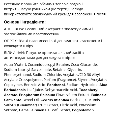
Ретельно промийте обличчя теплою водою і
витрить насухо рушником (не терти)! Завжди
використовуйте зволожуючий крем для зволоження після.
Основні інгредієнти:
АЛОЕ ВЕРА: Рослинний екстракт з зволожуючими і
заспокійливими властивостями
ОГІРОК: В'язкі властивості, які допомагають заспокоїти і
охолодити шкіру
БІЛИЙ ЧАЙ: Потужне протизапальний засіб з
антиоксидантами для догляду за шкірою
Aqua (Water), Cocamidopropyl Betaine, Coco-Glucoside,
Sodium Lauroyl Sarcosinate, Betaine, Glycerin,
Phenoxyethanol, Sodium Chloride, Acrylates/C10-30 Alkyl
Acrylate Crosspolymer, Parfum (Fragrance), Styrene/Acrylates
Copolymer, Benzoic Acid,
, Sodium Hydroxide,
Panthenol
Aloe
Leaf Juice, Dehydroacetic Acid,
Barbadensis
Tocopheryl
,
Flower/Stem Extract,
Acetate
Eriophorum Spissum
Bulnesia
Wood Oil,
Bark Oil, Cucumis
Sarmientoi
Cedrus Atlantica
Sativus (
) Fruit Extract, Citric Acid, Potassium
Cucumber
Sorbate,
Leaf Extract,
Camellia Sinensis
Pogostemon