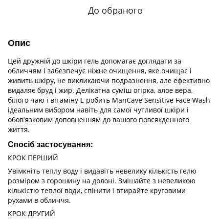
До обраного
Опис
Цей дружній до шкіри гель допомагає доглядати за
обличчям і забезпечує ніжне очищення, яке очищає і
живить шкіру, не викликаючи подразнення, але ефективно
видаляє бруд і жир. Делікатна суміш огірка, алое вера,
білого чаю і вітаміну Е робить ManCave Sensitive Face Wash
ідеальним вибором навіть для самої чутливої шкіри і
обов'язковим доповненням до вашого повсякденного
життя.
Спосіб застосування:
КРОК ПЕРШИЙ
Увімкніть теплу воду і видавіть невелику кількість гелю
розміром з горошину на долоні. Змішайте з невеликою
кількістю теплої води, спінити і втирайте круговими
рухами в обличчя.
КРОК ДРУГИЙ