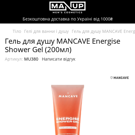
Безкоштовна доставка по Україні від 1000₴
Тіло
Гелі для ванни і душу
Гель для душу MANCAVE Energi
Гель для душу MANCAVE Energise
Shower Gel (200мл)
Артикул:
MU380
Написати відгук