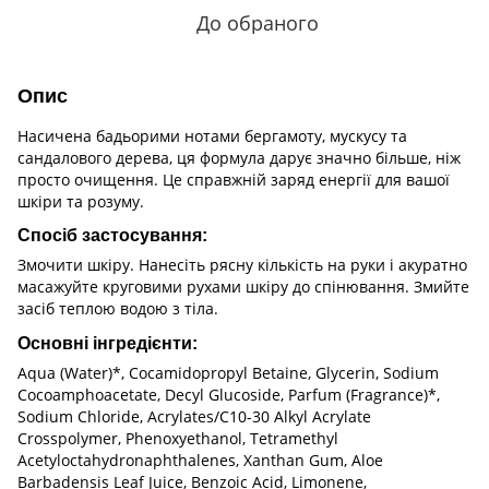
До обраного
Опис
Насичена бадьорими нотами бергамоту, мускусу та
сандалового дерева, ця формула дарує значно більше, ніж
просто очищення. Це справжній заряд енергії для вашої
шкіри та розуму.
Спосіб застосування:
Змочити шкіру. Нанесіть рясну кількість на руки і акуратно
масажуйте круговими рухами шкіру до спінювання. Змийте
засіб теплою водою з тіла.
Основні інгредієнти:
Aqua (Water)*, Cocamidopropyl Betaine, Glycerin, Sodium
Cocoamphoacetate, Decyl Glucoside, Parfum (Fragrance)*,
Sodium Chloride, Acrylates/C10-30 Alkyl Acrylate
Crosspolymer, Phenoxyethanol, Tetramethyl
Acetyloctahydronaphthalenes, Xanthan Gum, Aloe
Barbadensis Leaf Juice, Benzoic Acid, Limonene,