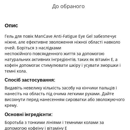
До обраного
Опис
Гель для повік ManCave Anti-Fatigue Eye Gel забезпечує
ніжне, але ефективне зволоження ніжної області навколо
очей. Боріться з наслідками
неспокійного повсякденного життя за допомогою
натуральних активних інгредієнтів, таких як вітамін Е, а
кофеїн допомогає стимулювати шкіру і усувати зморшки і
темні кола.
Спосіб застосування:
Видавіть невелику кількість засобу на кінчики пальців і
нанесіть на область під очима легкими рухами. Дайте
висохнути перед нанесенням сироватки або зволожуючого
крему.
Основні інгредієнти:
Боротьба з тонкими лініями і темними колами за
допомогою кофеїну і вітаміну Е