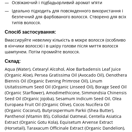
Освіжаючий і підбадьорливий аромат м'яти
Ідеально підходить для повсякденного використання і
безпечний для фарбованого волосся. Створено для всіх
типів волосся.
Спосіб застосування:
Вмассируйте невелику кількість в мокре волосся (особливо
в кінчики волосся) і в шкіру голови після миття волосся
шампунем. Потім промийте волосся.
Cклад:
Aqua (Water), Cetearyl Alcohol, Aloe Barbadensis Leaf Juice
(Organic Aloe), Persea Gratissima Oil (Avocado Oil), Oenothera
Biennis Oil (Organic Evening Primrose Oil), Linum
Usitatissimum Seed Oil (Organic Linseed Oil), Borage Seed Oil
(Organic Starflower), Amodimethicone, Simmondsia Chinensis
Seed Oil (Organic Jojoba), Sesamum Indicum Seed Oil, Olea
Europaea Fruit Oil (Organic Olive), Cocos Nucifera Oil
(Organic Coconut), Butyrospermum Parkii (Shea Butter),
Panthenol (Vitamin B5), Colloidal Oatmeal, Centella Asiatica
Extract (Organic Gotu Kola), Equisetum Arvense Extract
(Horsetail), Taraxacum Officinale Extract (Organic Dandelion),