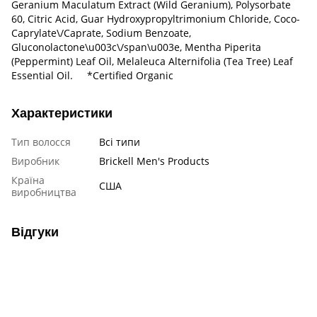
Geranium Maculatum Extract (Wild Geranium), Polysorbate
60, Citric Acid, Guar Hydroxypropyltrimonium Chloride, Coco-
Caprylate\/Caprate, Sodium Benzoate,
Gluconolactone\u003c\/span\u003e, Mentha Piperita
(Peppermint) Leaf Oil, Melaleuca Alternifolia (Tea Tree) Leaf
Essential Oil. *Certified Organic
Характеристики
Тип волосся
Всі типи
Виробник
Brickell Men's Products
Країна
США
виробництва
Відгуки