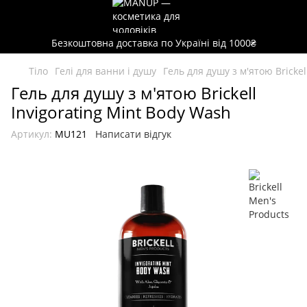
Безкоштовна доставка по Україні від 1000₴
Тіло
Гелі для ванни і душу
Гель для душу з м'ятою Brickel
Гель для душу з м'ятою Brickell
Invigorating Mint Body Wash
Артикул:
MU121
Написати відгук