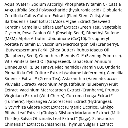
Aqua (Water), Sodium Ascorbyl Phosphate (Vitamin C), Cassia
Angustifolia Seed Polysaccharide (hyaluronic acid), Globularia
Cordifolia Callus Culture Extract (Plant Stem Cells), Aloe
Barbadensis Leaf Extract (Aloe), Algae Extract (Seaweed
Keratin), Camelia Oleifera Leaf Extract (Green Tea), Vegetable
Glycerin, Rosa Canina Oil* (Rosehip Seed), Dimethyl Sulfone
(MSM), Alpha Arbutin, Ubiquinone (CoQ10), Tocopheryl
Acetate (Vitamin E), Vaccinium Macrocarpon Oil (Cranberry),
Butyrospermum Parkii (Shea Butter), Rubus Idaeus Oil
(Raspberry Seed), Oenothera Biennis Oil* (Evening Primrose),
Vitis Vinifera Seed Oil (Grapeseed), Tanacetum Annuum
Linnaeus Oil (Blue Tansy), Niacinamide (Vitamin B3), Undaria
Pinnatifida Cell Culture Extract (wakame bioferment), Camellia
Sinensis Extract* (Green Tea), Astaxanthin (Haematococcus
Pluvialis Extract), Vaccinium Angustifolium (Blueberry) Fruit
Extract, Vaccinium Macrocarpon Extract (Cranberry), Prunus
Virginiana Extract (Wild Cherry), Curcuma Longa Extract*
(Turmeric), Hydrangea Arborescens Extract (Hydrangea),
Glycyrrhiza Glabra Root Extract (Organic Licorice), Ginkgo
Biloba Leaf Extract (Ginkgo), Silybum Marianum Extract (Milk
Thistle), Salvia Officinalis Leaf Extract* (Sage), Schisandra
Chinensis* Extract (Schisandra), Thymus Vulgaris Extract