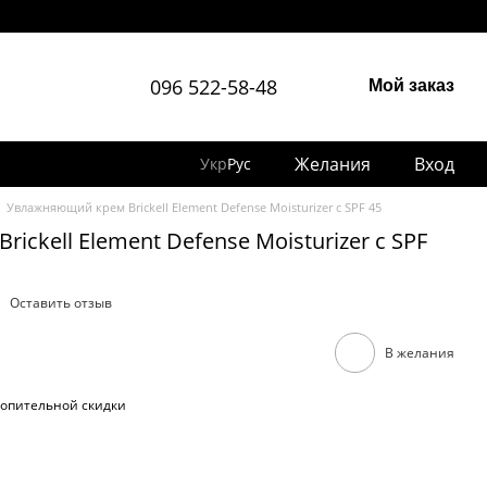
096 522-58-48
Мой заказ
Желания
Вход
Укр
Рус
Увлажняющий крем Brickell Element Defense Moisturizer с SPF 45
ckell Element Defense Moisturizer с SPF
Оставить отзыв
В желания
опительной скидки