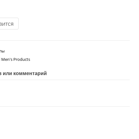
вится
ипы
ll Men's Products
 или комментарий