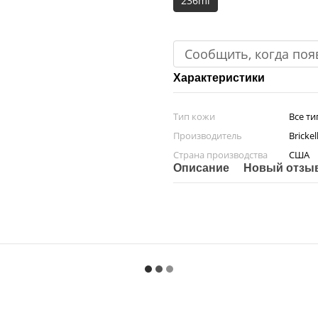
236ml
Сообщить, когда поя
Характеристики
Тип кожи
Все т
Производитель
Bricke
Страна производства
США
Описание
Новый отзыв