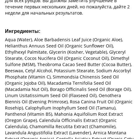
Для всех рубцов: Вы должны заметить улучшение в
течение первых нескольких дней, но пожалуйста, дайте 2
недели для начальных результатов.
Ингредиенты:
Aqua (Water), Aloe Barbadensis Leaf Juice (Organic Aloe),
Helianthus Annuus Seed Oil (Organic Sunflower Oil),
Ethylhexyl Palmitate, Glycerin (Kosher, Vegetable), Glyceryl
Stearate, Cocos Nucifera Oil (Organic Coconut Oil), Dimethyl
Sulfone (MSM), Theobroma Cacao Seed Butter (Cocoa Butter),
Beeswax, Cetyl Alcohol, Potassium Stearate, Sodium Ascorbyl
Phosphate (Vitamin C), Simmondsia Chinensis Seed Oil
(Organic Jojoba Oil), Macadamia Ternifolia Seed Oil
(Macadamia Nut Oil), Borago Officinalis Seed Oil (Borage Oil),
Linum Usitatissimum Seed Oil (Flaxseed Oil), Oenothera
Biennis Oil (Evening Primrose), Rosa Canina Fruit Oil (Organic
Rosehip), Calophyllum Inophyllum Seed Oil (Tamanu),
Panthenol (Vitamin B5), Mahonia Aquifolium Root Extract
(Oregon Grape), Calendula Officinalis Extract (Organic
Calendula), Chamomilla Recutita Extract (Chamomile),
Lavandula Angustifolia Extract (Lavender), Arnica Montana
Extract (Organic Arnica), Centella Asiatica Extract (Oranic Gotu