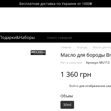
Бесплатная доставка по Украине от 1000₴
Подарки&Наборы
Главная
Борода
Масло для б
Масло для бороды Bri
Нет в наличии
Артикул: MU113
1 360 грн
%
Войти
для отображения нак
Объем
30ml