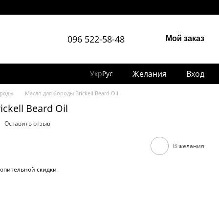
096 522-58-48
Мой заказ
Желания
Вход
Укр
Рус
ороды
Масло для бороды Brickell Beard Oil
ckell Beard Oil
Оставить отзыв
В желания
опительной скидки