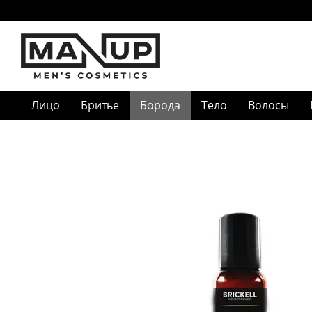
Перейти к основному контенту
Лицо
Бритье
Борода
Тело
Волосы